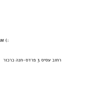
:) Или оставьте свои данные, и я сразу же вернусь к вам
רחוב עסיס 3 פרדס-חנה כרכור