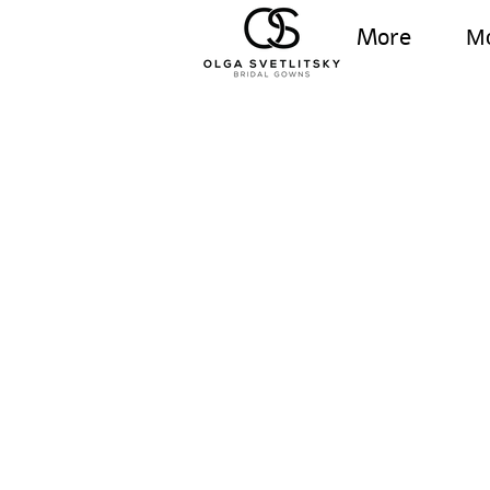
More
М