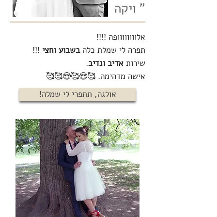
ויקה "
אלוווווווופה !!!!
!!!
בשבוע וחצי
תפרה לי שמלת כלה
.
אדיב ונדיב
שירות
אישה מדהימה. 🥰😍🥰😍🥰🥰
!אולגה, תתפרי לי שמלה